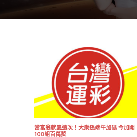
當富翁就靠這次！大樂透端午加碼 今加開
100組百萬獎