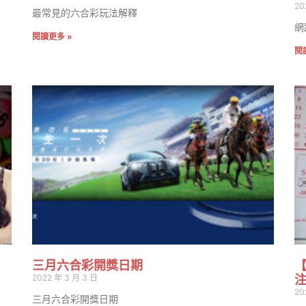
20
最常見的六合彩玩法解釋
網
閱讀更多 »
閱
三月六合彩開獎日期
2022 年 3 月 3 日
20
三月六合彩開獎日期