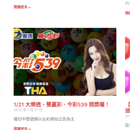
六
閱讀更多 »
閱
1/21 大樂透、雙贏彩、今彩539 開獎囉！
2022 年 1 月 21 日
20
確切中獎號碼以台彩網站公告為主
投
閱讀更多 »