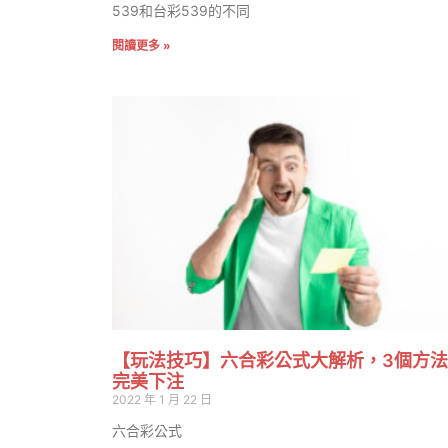
539和台彩539的不同
閱讀更多 »
【玩法技巧】六合彩公式大解析，3個方法
完美下注
2022 年 1 月 22 日
六合彩公式