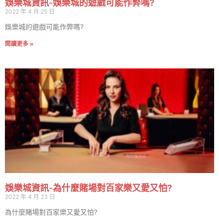
娛樂城資訊-娛樂城的遊戲可能作弊嗎?
2022 年 4 月 25 日
娛樂城的遊戲可能作弊嗎?
閱讀更多 »
娛樂城資訊-為什麼賭場對百家樂又愛又怕?
2022 年 4 月 23 日
為什麼賭場對百家樂又愛又怕?