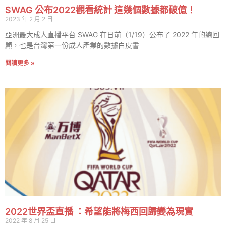
SWAG 公布2022觀看統計 這幾個數據都破億！
2023 年 2 月 2 日
亞洲最大成人直播平台 SWAG 在日前（1/19）公布了 2022 年的總回
顧，也是台灣第一份成人產業的數據白皮書
閱讀更多 »
2022世界盃直播 ：希望能將梅西回歸變為現實
2022 年 8 月 25 日