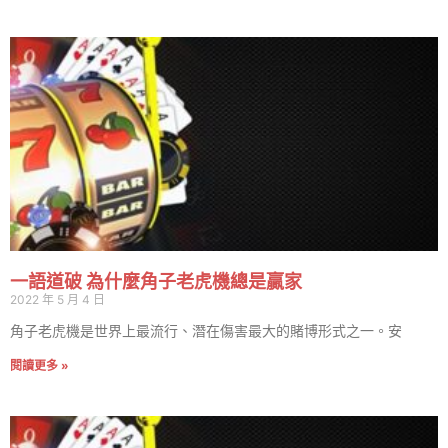
一語道破 為什麼角子老虎機總是贏家
2022 年 5 月 4 日
角子老虎機是世界上最流行、潛在傷害最大的賭博形式之一。安
閱讀更多 »