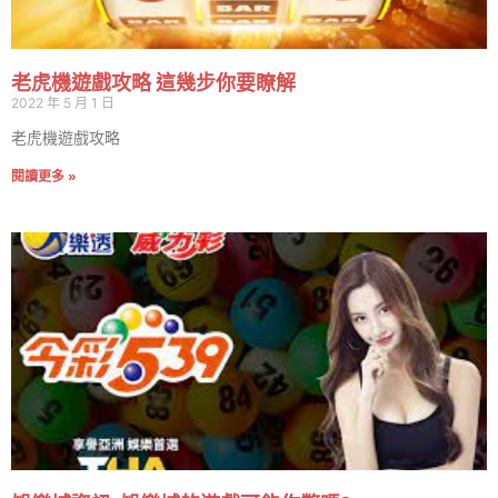
老虎機遊戲攻略 這幾步你要瞭解
2022 年 5 月 1 日
老虎機遊戲攻略
閱讀更多 »