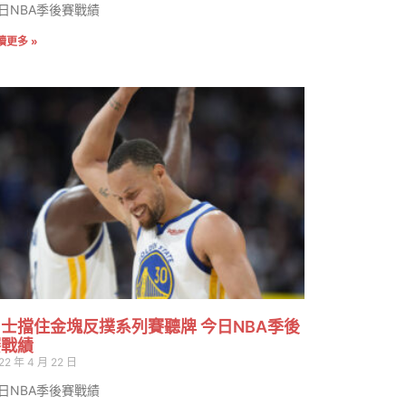
日NBA季後賽戰績
讀更多 »
士擋住金塊反撲系列賽聽牌 今日NBA季後
賽戰績
22 年 4 月 22 日
日NBA季後賽戰績