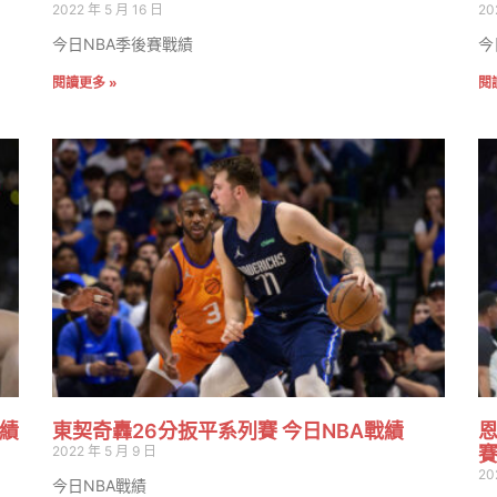
2022 年 5 月 16 日
20
今日NBA季後賽戰績
今
閱讀更多 »
閱
戰績
東契奇轟26分扳平系列賽 今日NBA戰績
恩
2022 年 5 月 9 日
20
今日NBA戰績