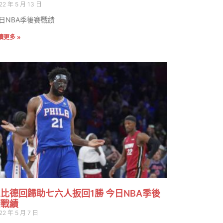
22 年 5 月 13 日
日NBA季後賽戰績
讀更多 »
比德回歸助七六人扳回1勝 今日NBA季後
賽戰績
22 年 5 月 7 日