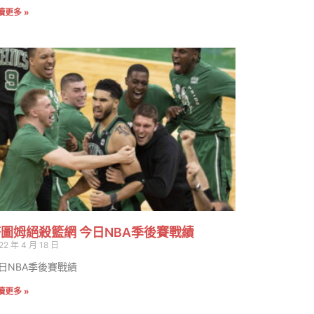
讀更多 »
圖姆絕殺籃網 今日NBA季後賽戰績
22 年 4 月 18 日
日NBA季後賽戰績
讀更多 »