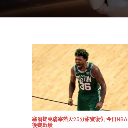
塞爾提克痛宰熱火25分甜蜜復仇 今日NBA
後賽戰績