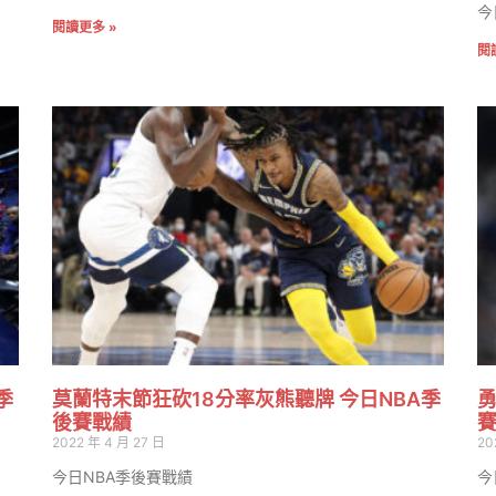
今
閱讀更多 »
閱
季
莫蘭特末節狂砍18分率灰熊聽牌 今日NBA季
勇
後賽戰績
2022 年 4 月 27 日
20
今日NBA季後賽戰績
今