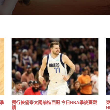
季
獨行俠痛宰太陽前進西冠 今日NBA季後賽戰
東
績
N