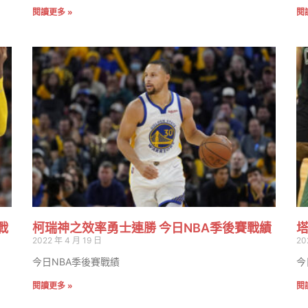
閱讀更多 »
閱
戰
柯瑞神之效率勇士連勝 今日NBA季後賽戰績
塔
2022 年 4 月 19 日
20
今日NBA季後賽戰績
今
閱讀更多 »
閱