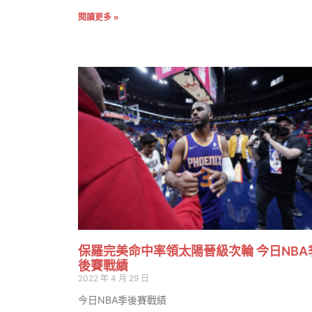
閱讀更多 »
保羅完美命中率領太陽晉級次輪 今日NBA
後賽戰績
2022 年 4 月 29 日
今日NBA季後賽戰績