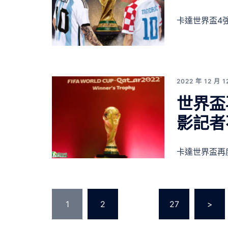
卡達世界盃4
2022 年 12 月 1
世界盃
影記者
卡達世界盃再
文
1
2
...
27
>
章