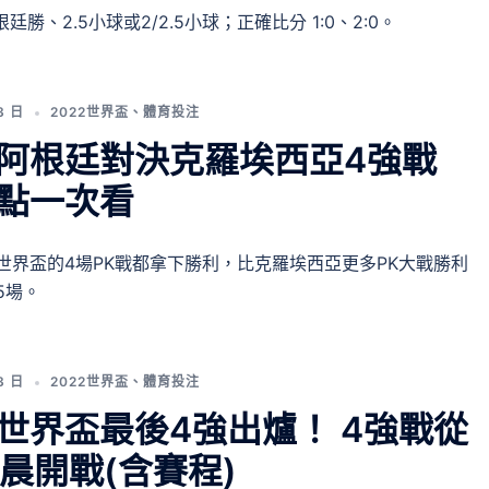
根廷勝、2.5小球或2/2.5小球；正確比分 1:0、2:0。
3 日
2022世界盃
、
體育投注
阿根廷對決克羅埃西亞4強戰
點一次看
世界盃的4場PK戰都拿下勝利，比克羅埃西亞更多PK大戰勝利
5場。
3 日
2022世界盃
、
體育投注
世界盃最後4強出爐！ 4強戰從
凌晨開戰(含賽程)