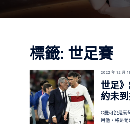
標籤:
世足賽
2022 年 12 月 1
世足》
約未到
C羅可說是葡
用他，將是葡