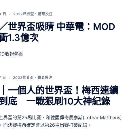
8 日
2022世界盃
、
體育投注
／世界盃吸睛 中華電：MOD
衝1.3億次
OD收視熱潮
7 日
2022世界盃
、
體育投注
｜一個人的世界盃！梅西連續
到底 一戰狠刷10大神紀錄
盃的第25場比賽，和德國傳奇馬泰斯(Lothar Matthaus)
，而決賽梅西確定會以第26場出賽打破紀錄。