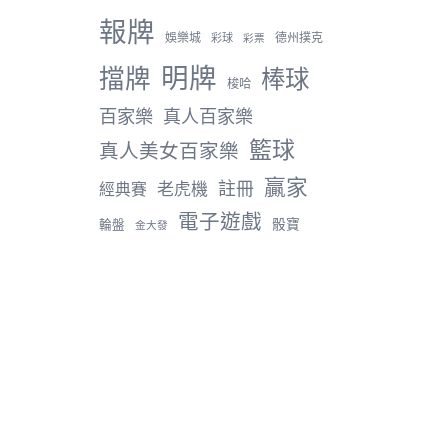
報牌
娛樂城
德州撲克
彩球
彩票
明牌
擋牌
棒球
梭哈
百家樂
真人百家樂
籃球
真人美女百家樂
贏家
註冊
老虎機
經典賽
電子遊戲
骰寶
輪盤
金大發