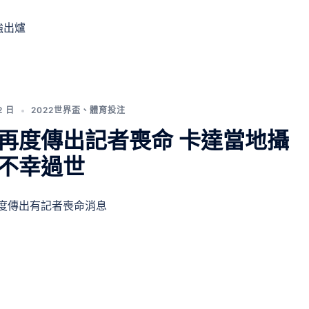
強出爐
2 日
2022世界盃
、
體育投注
再度傳出記者喪命 卡達當地攝
不幸過世
度傳出有記者喪命消息