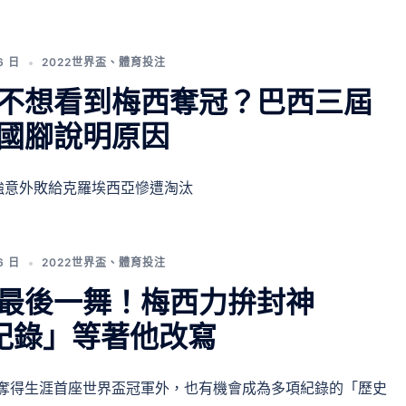
6 日
2022世界盃
、
體育投注
不想看到梅西奪冠？巴西三屆
國腳說明原因
強意外敗給克羅埃西亞慘遭淘汰
6 日
2022世界盃
、
體育投注
盃最後一舞！梅西力拚封神
紀錄」等著他改寫
奪得生涯首座世界盃冠軍外，也有機會成為多項紀錄的「歷史