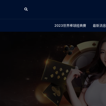
跳
至
Search
主
要
2023世界棒球經典賽
最新消息
內
容