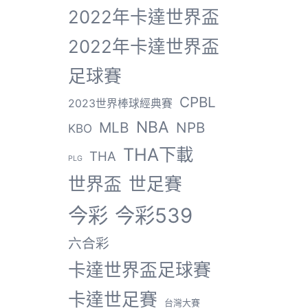
2022年卡達世界盃
2022年卡達世界盃
足球賽
CPBL
2023世界棒球經典賽
NBA
MLB
NPB
KBO
THA下載
THA
PLG
世界盃
世足賽
今彩
今彩539
六合彩
卡達世界盃足球賽
卡達世足賽
台灣大賽