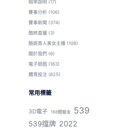
賠率說明
(17)
賽事分析
(106)
賽事新聞
(374)
酷映直播
(3)
酷遊真人美女主播
(108)
關於我們
(6)
電子遊戲
(163)
體育投注
(825)
常用標籤
539
3D電子
168體驗金
2022
539擋牌