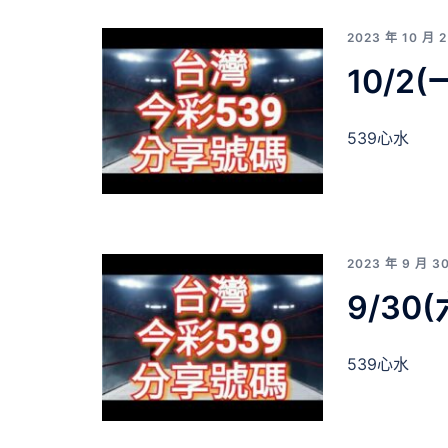
2023 年 10 月 
10/2
539心水
2023 年 9 月 3
9/30
539心水