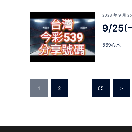
2023 年 9 月 2
9/25
539心水
文
1
2
...
65
>
章
分
頁