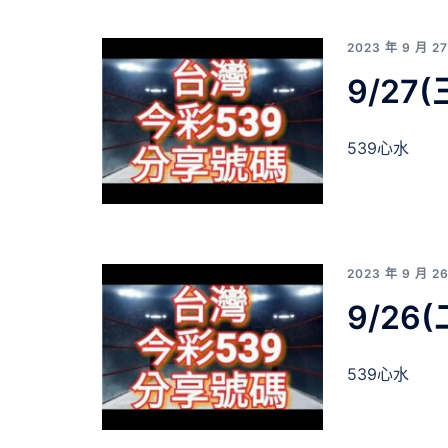
2023 年 9 月 2
9/27
539心水
2023 年 9 月 2
9/26
539心水