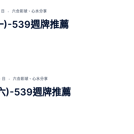
2 日
六合彩球
、
心水分享
(一)-539週牌推薦
0 日
六合彩球
、
心水分享
(六)-539週牌推薦