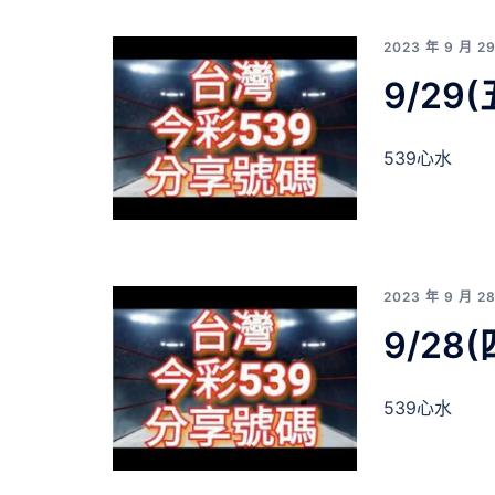
2023 年 9 月 2
9/29
539心水
2023 年 9 月 2
9/28
539心水