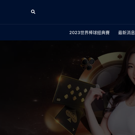
跳
至
Search
主
要
2023世界棒球經典賽
最新消息
內
容