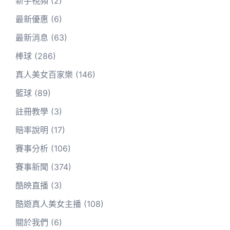
新手視頻
(2)
最新優惠
(6)
最新消息
(63)
棒球
(286)
真人美女百家樂
(146)
籃球
(89)
註冊教學
(3)
賠率說明
(17)
賽事分析
(106)
賽事新聞
(374)
酷映直播
(3)
酷遊真人美女主播
(108)
關於我們
(6)