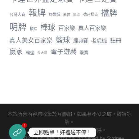
報牌
擋牌
台灣大賽
娛樂城
德州撲克
彩球
彩票
明牌
棒球
百家樂
真人百家樂
梭哈
籃球
真人美女百家樂
註冊
老虎機
經典賽
贏家
電子遊戲
骰寶
輪盤
金大發
本站所有內容均收集於互聯網，如果有不妥之處，敬請諒
解。
1
如有侵權內容，請聯繫我們刪除。
立即點擊！好禮送不停！
© 2026 丫花說嘴. Proudly powered by
Sydney