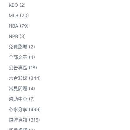
KBO
(2)
MLB
(20)
NBA
(79)
NPB
(3)
免費影城
(2)
全部文章
(4)
公告專區
(18)
六合彩球
(844)
常見問題
(4)
幫助中心
(7)
心水分享
(499)
擋牌資訊
(316)