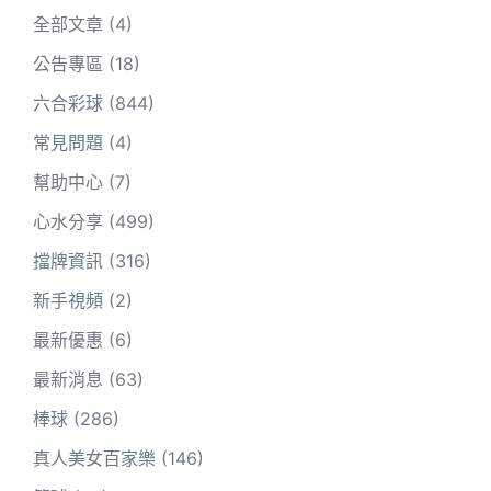
全部文章
(4)
公告專區
(18)
六合彩球
(844)
常見問題
(4)
幫助中心
(7)
心水分享
(499)
擋牌資訊
(316)
新手視頻
(2)
最新優惠
(6)
最新消息
(63)
棒球
(286)
真人美女百家樂
(146)