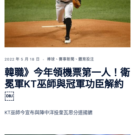
2022 年 5 月 18 日
棒球
、
賽事新聞
、
體育投注
韓職》今年領機票第一人！衛
冕軍KT巫師與冠軍功臣解約
￼
KT巫師今宣布與陣中洋投奎瓦思分道揚鑣