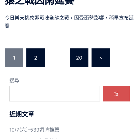
猿之戰因雨延賽
今日樂天桃猿迎戰味全龍之戰，因受雨勢影響，稍早宣布延
賽
文
1
2
...
20
>
章
分
頁
搜尋
搜
近期文章
10/7(六)-539週牌推薦