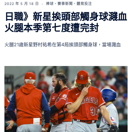
2022 年 5 月 18 日
棒球
、
賽事新聞
、
體育投注
日職》新星挨頭部觸身球濺血
火腿本季第七度遭完封
火腿21歲新星野村祐希在第4局挨頭部觸身球，當場濺血