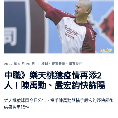
2022 年 5 月 20 日
棒球
、
賽事新聞
、
體育投注
中職》樂天桃猿疫情再添2
人！陳禹勳、嚴宏鈞快篩陽
樂天桃猿球團今日公告，投手陳禹勳與捕手嚴宏鈞經快篩後
結果皆呈陽性