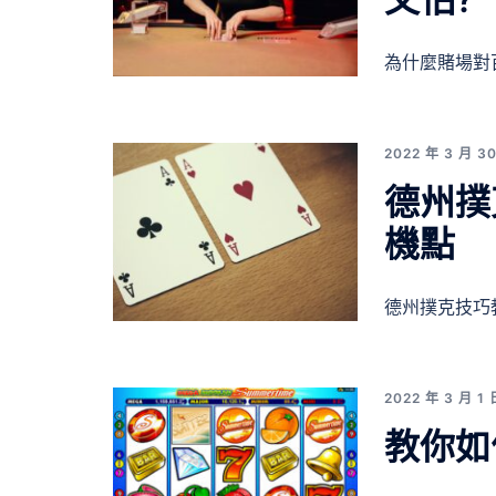
為什麼賭場對
2022 年 3 月 3
德州撲
機點
德州撲克技巧教
2022 年 3 月 1 
教你如