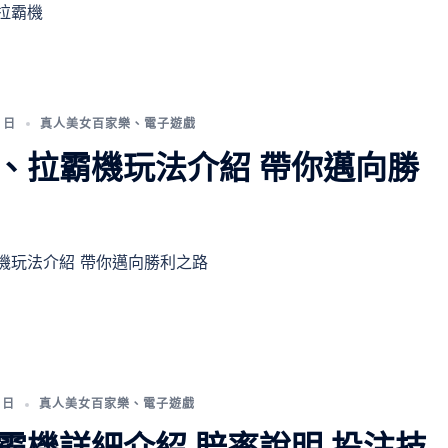
拉霸機
8 日
真人美女百家樂
、
電子遊戲
、拉霸機玩法介紹 帶你邁向勝
機玩法介紹 帶你邁向勝利之路
 日
真人美女百家樂
、
電子遊戲
霸機詳細介紹 賠率說明 投注技