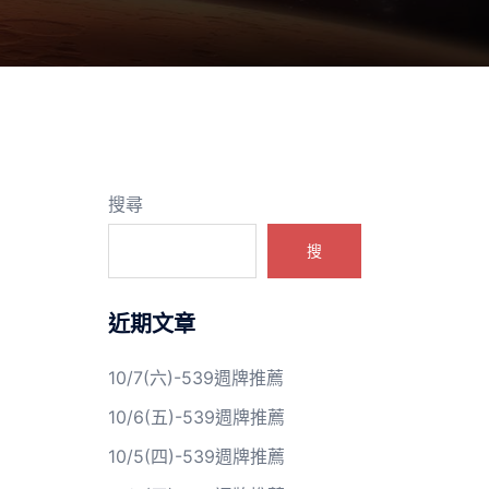
搜尋
搜
近期文章
10/7(六)-539週牌推薦
10/6(五)-539週牌推薦
10/5(四)-539週牌推薦