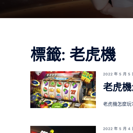
標籤:
老虎機
2022 年 5 月 5
老虎機
老虎機怎麼玩
2022 年 5 月 4