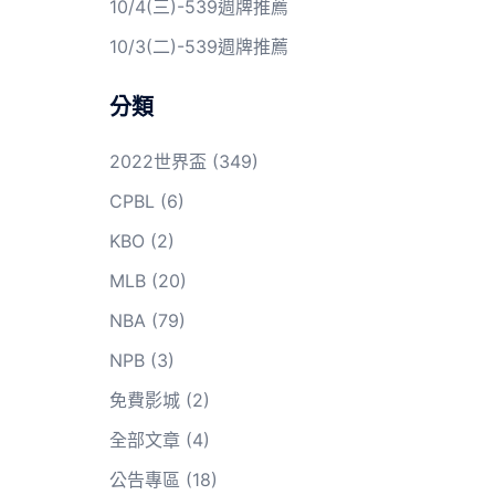
10/4(三)-539週牌推薦
10/3(二)-539週牌推薦
分類
2022世界盃
(349)
CPBL
(6)
KBO
(2)
MLB
(20)
NBA
(79)
NPB
(3)
免費影城
(2)
全部文章
(4)
公告專區
(18)