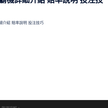
細介紹 賠率說明 投注技巧
，敬請諒解。