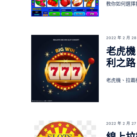
教你如何選擇
2022 年 2 月 2
老虎機
利之路
老虎機、拉霸
2022 年 2 月 27
線上拉