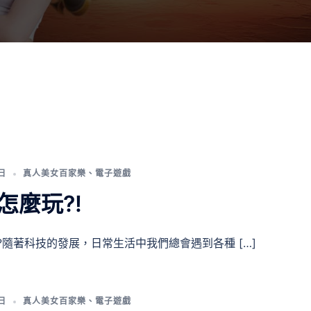
 日
真人美女百家樂
、
電子遊戲
怎麼玩?!
?隨著科技的發展，日常生活中我們總會遇到各種 […]
 日
真人美女百家樂
、
電子遊戲