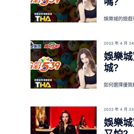
嗎?
娛樂城的遊戲
2022 年 4 月 2
娛樂城
城?
如何選擇優質
2022 年 4 月 2
娛樂城
又怕?