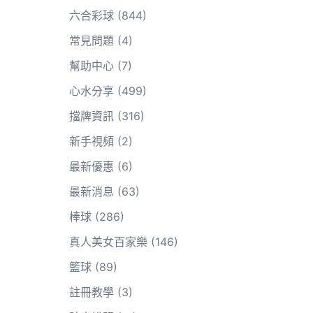
六合彩球
(844)
常見問題
(4)
幫助中心
(7)
心水分享
(499)
擋牌資訊
(316)
新手視頻
(2)
最新優惠
(6)
最新消息
(63)
棒球
(286)
真人美女百家樂
(146)
籃球
(89)
註冊教學
(3)