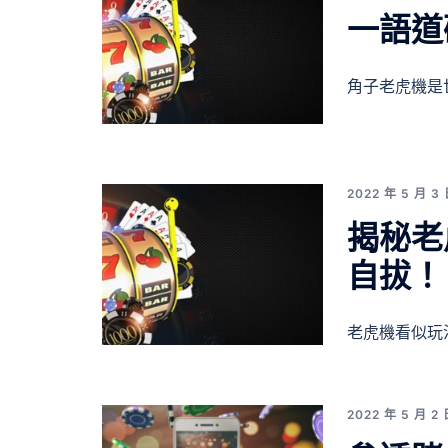
一語道
角子老虎機是
2022 年 5 月 3
揭秘老
自拔！
老虎機看似玩
2022 年 5 月 2