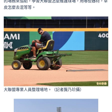
的場務來協助，學習大聯盟怎麼維護球場，用哪些器材，草
皮怎麼去混等等。
大聯盟專業人員整理場地。（記者龔乃玠攝）