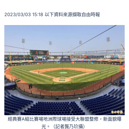
2023/03/03 15:18 以下資料來源擷取自由時報
經典賽A組比賽場地洲際球場接受大聯盟整修，新面貌曝
光。（記者龔乃玠攝）