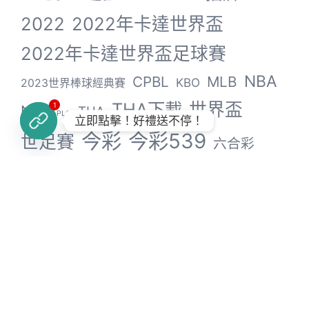
2022
2022年卡達世界盃
2022年卡達世界盃足球賽
NBA
CPBL
MLB
KBO
2023世界棒球經典賽
THA下載
世界盃
1
NPB
THA
PLG
立即點擊！好禮送不停！
今彩
今彩539
世足賽
六合彩
卡達世界盃足球賽
卡達世足賽
報牌
擋牌
台灣大賽
娛樂城
德州撲克
彩球
彩票
明牌
棒球
百家樂
真人百家樂
梭哈
籃球
真人美女百家樂
註冊
老虎機
經典賽
贏家
電子遊戲
骰寶
輪盤
金大發