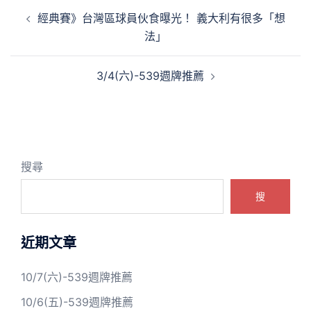
文
經典賽》台灣區球員伙食曝光！ 義大利有很多「想
章
法」
導
覽
3/4(六)-539週牌推薦
搜尋
搜
近期文章
10/7(六)-539週牌推薦
10/6(五)-539週牌推薦