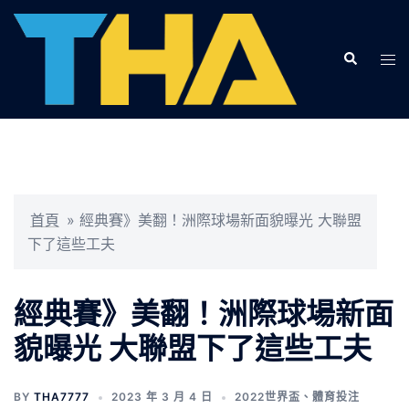
跳
至
Search
主
Tog
要
men
內
容
首頁
»
經典賽》美翻！洲際球場新面貌曝光 大聯盟
下了這些工夫
經典賽》美翻！洲際球場新面
貌曝光 大聯盟下了這些工夫
BY
THA7777
2023 年 3 月 4 日
2022世界盃
、
體育投注